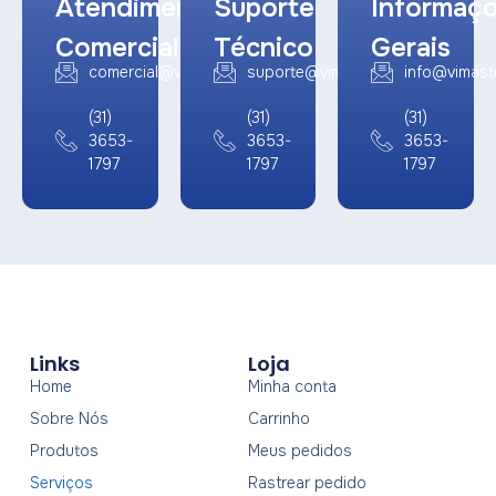
Atendimento
Suporte
Informaç
Comercial
Técnico
Gerais
comercial@vimaster.com.br
suporte@vimaster.com.br
info@vimast
(31)
(31)
(31)
3653-
3653-
3653-
1797
1797
1797
Links
Loja
Home
Minha conta
Sobre Nós
Carrinho
Produtos
Meus pedidos
Serviços
Rastrear pedido